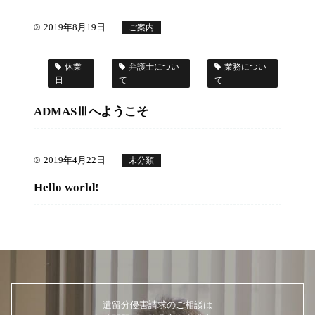
2019年8月19日
ご案内
休業
弁護士につい
業務につい
日
て
て
ADMASⅢへようこそ
2019年4月22日
未分類
Hello world!
遺留分侵害請求のご相談は