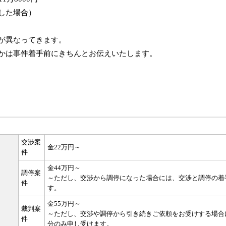
した場合）
が異なってきます。
かは事件着手前にきちんとお伝えいたします。
交渉案
金22万円～
件
金44万円～
調停案
～ただし、交渉から調停になった場合には、交渉と調停の着
件
す。
金55万円～
裁判案
～ただし、交渉や調停から引き続きご依頼をお受けする場合
件
分のみ申し受けます。