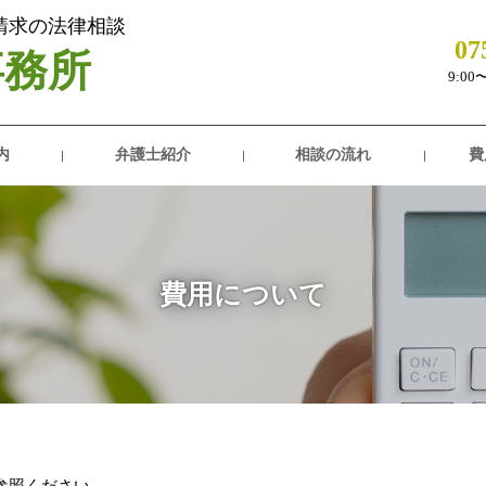
害請求の法律相談
07
事務所
9:0
内
弁護士紹介
相談の流れ
費
費用について