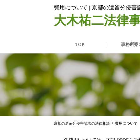
費用について | 京都の遺留分侵
大木祐二法律
TOP
事務所案
>
京都の遺留分侵害請求の法律相談
費用について